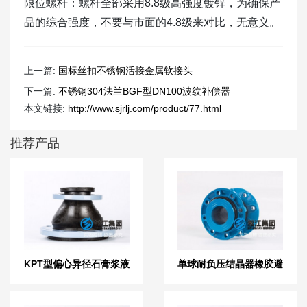
限位螺杆：螺杆全部采用8.8级高强度镀锌，为确保产
品的综合强度，不要与市面的4.8级来对比，无意义。
上一篇:
国标丝扣不锈钢活接金属软接头
下一篇:
不锈钢304法兰BGF型DN100波纹补偿器
本文链接:
http://www.sjrlj.com/product/77.html
推荐产品
KPT型偏心异径石膏浆液
单球耐负压结晶器橡胶避
橡胶膨胀节
震喉