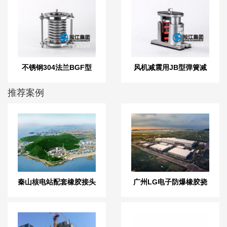
不锈钢304法兰BGF型
风机减震用JB型弹簧减
DN100波纹补偿器
震器
推荐案例
秦山核电站配套橡胶接头
广州LG电子防爆橡胶挠
膨胀节案例
性接头案例